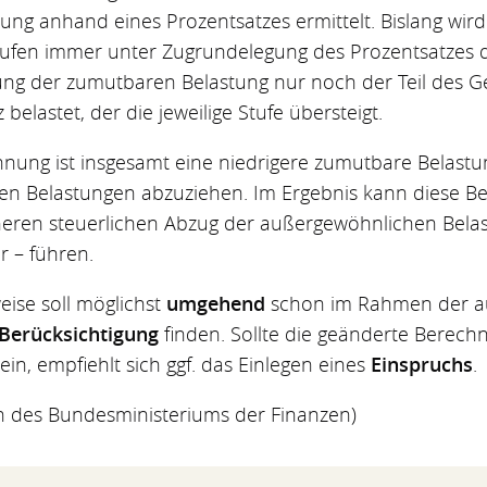
tung anhand eines Prozentsatzes ermittelt. Bislang wir
Stufen immer unter Zugrundelegung des Prozentsatzes 
ung der zumutbaren Belastung nur noch der Teil des G
elastet, der die jeweilige Stufe übersteigt.
nung ist insgesamt eine niedrigere zumutbare Belastu
n Belastungen abzuziehen. Im Ergebnis kann diese B
heren steuerlichen Abzug der außergewöhnlichen Belas
 – führen.
ise soll möglichst
umgehend
schon im Rahmen der aut
Berücksichtigung
finden. Sollte die geänderte Berechn
ein, empfiehlt sich ggf. das Einlegen eines
Einspruchs
.
on des Bundesministeriums der Finanzen)