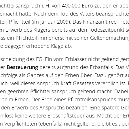
lichtteilsanspruch i. H. von 400.000 Euro zu, den er a
 gemacht hatte. Nach dem Tod des Vaters beanspruchte
n Pflichtteil (im Januar 2009). Das Finanzamt rechnete
n Erwerb des Klägers bereits auf den Todeszeitpunkt se
ss ein Pflichtteil immer erst mit seiner Geltendmachun
die dagegen erhobene Klage ab.
tscheidung des FG. Ein vom Erblasser nicht geltend g
der
Besteuerung
bereits aufgrund des Erbanfalls. Das 
hfolge als Ganzes auf den Erben über. Dazu gehört a
uch, weil dieser Anspruch kraft Gesetzes vererblich ist.
den geerbten Pflichtteilsanspruch geltend macht. Dabei
beim Erben. Der Erbe eines Pflichtteilsanspruchs muss
ür den Erwerb des Anspruchs bezahlen. Eine spätere G
n löst keine weitere Erbschaftsteuer aus. Macht der Erbe
erpflichteten (ebenfalls) nicht geltend, bleibt es abe