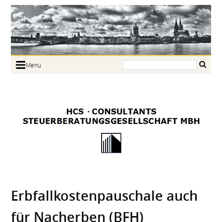
Search:
Menu
Home
Portrait
Focus
Links
News
Jobs
Contact
Erbfallkostenpauschale auch
für Nacherben (BFH)