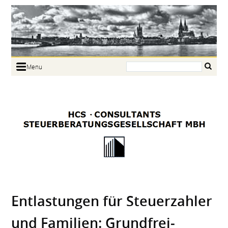
Search:
Menu
Home
Portrait
Focus
Links
News
Jobs
Contact
Entlas­tungen für Steuer­zahler
und Familien: Grundfrei­