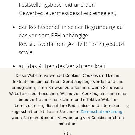
Feststellungsbescheid und den
Gewerbesteuermessbescheid eingelegt,
der Rechtsbehelf in seiner Begründung auf
das vor dem BFH anhängige
Revisionsverfahren (Az.: IV R 13/14) gestützt
sowie
auf das Ruhen des Verfahrens kraft
Gesetzes gemäß § 363 Abs. 2 Satz 2 AO
Diese Website verwendet Cookies. Cookies sind kleine
Textdateien, die auf Ihrem Gerät abgelegt werden und uns
hingewiesen werden.
ermöglichen, Ihren Browser zu erkennen, wenn Sie unsere
Website erneut besuchen. Wir nutzen Cookies, um Ihnen eine
(Auszug aus einer Information des Deutschen
benutzerfreundliche, sichere und effektive Website
Steuerberaterverbandes e. V.)
bereitzustellen, die auf Ihre Bedürfnisse und Interessen
zugeschnitten ist. Lesen Sie unsere
Datenschutzerklärung
,
wenn Sie mehr über die Verwendung von Cookies erfahren
möchten.
Impressum / Disclaimer
Ok