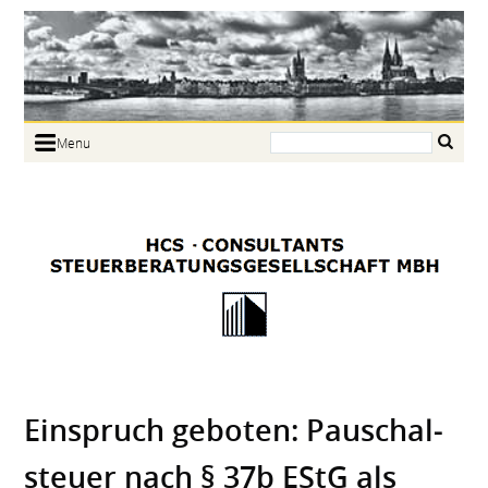
Search:
Menu
Home
Portrait
Focus
Links
News
Jobs
Contact
Einspruch geboten: Pauschal­
steuer nach § 37b EStG als