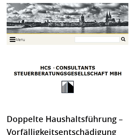
Search:
Menu
Home
Portrait
Focus
Links
News
Jobs
Contact
Doppelte Haushaltsführung –
Vorfälligkeitsentschädigung