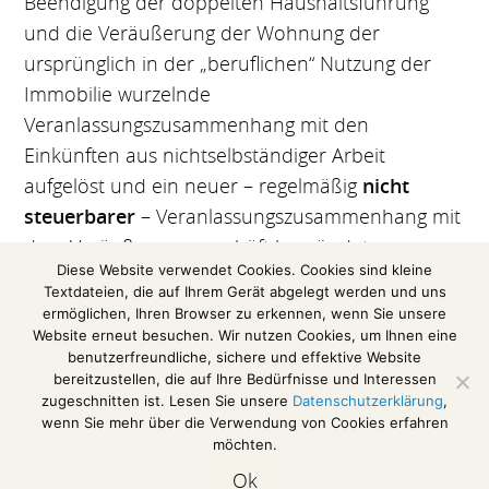
Beendigung der doppelten Haushaltsführung
und die Veräußerung der Wohnung der
ursprünglich in der „beruflichen“ Nutzung der
Immobilie wurzelnde
Veranlassungszusammenhang mit den
Einkünften aus nichtselbständiger Arbeit
aufgelöst und ein neuer – regelmäßig
nicht
steuerbarer
– Veranlassungszusammenhang mit
dem Veräußerungsgeschäft begründet.
Diese Website verwendet Cookies. Cookies sind kleine
Textdateien, die auf Ihrem Gerät abgelegt werden und uns
(Auszug aus einer Pressemitteilung des
ermöglichen, Ihren Browser zu erkennen, wenn Sie unsere
Bundesfinanzhofs)
Website erneut besuchen. Wir nutzen Cookies, um Ihnen eine
benutzerfreundliche, sichere und effektive Website
Das Urteil im Volltext
bereitzustellen, die auf Ihre Bedürfnisse und Interessen
zugeschnitten ist. Lesen Sie unsere
Datenschutzerklärung
,
wenn Sie mehr über die Verwendung von Cookies erfahren
möchten.
Impressum / Disclaimer
Ok