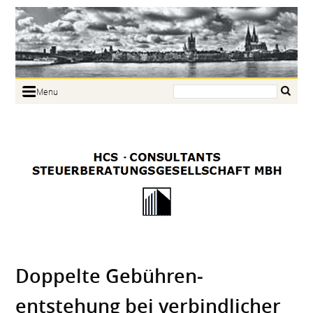
Search:
Menu
Home
Portrait
Focus
Links
News
Jobs
Contact
Doppelte Gebühren­
entstehung bei verbind­licher