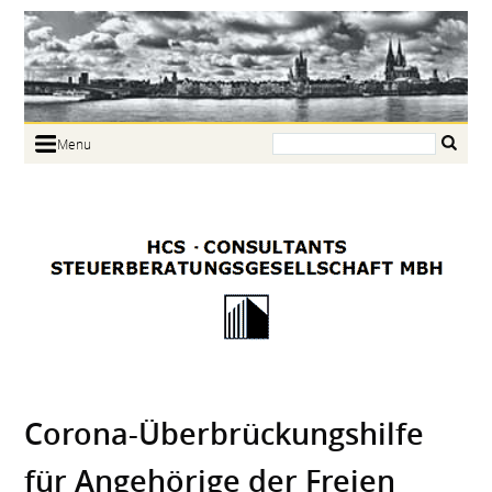
Search:
Menu
Home
Portrait
Focus
Links
News
Jobs
Contact
Corona-Überbrückungshilfe
für Angehörige der Freien