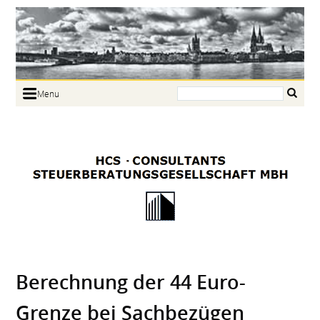
Search:
Menu
Home
Portrait
Focus
Links
News
Jobs
Contact
Berechnung der 44 Euro-
Grenze bei Sachbezügen