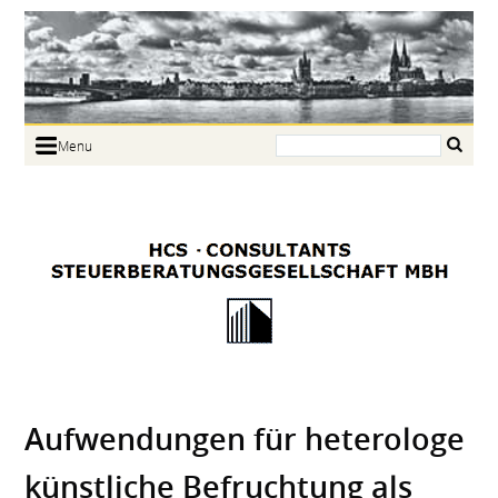
Search:
Menu
Home
Portrait
Focus
Links
News
Jobs
Contact
Auf­wendungen für heterologe
künstliche Befruchtung als