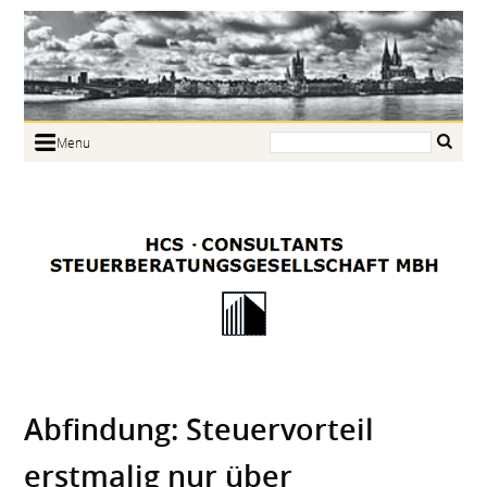
Search:
Menu
Home
Portrait
Focus
Links
News
Jobs
Contact
Abfindung: Steuervorteil
erstmalig nur über