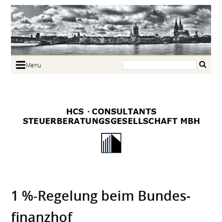
Search:
Menu
Home
Portrait
Focus
Links
News
Jobs
Contact
1 %-Regelung beim Bundes­
finanzhof